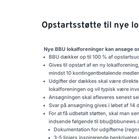
Opstartsstøtte til nye 
Nye BBU lokalforeninger kan ansøge om 
BBU dækker op til 100 % af opstartsud
Gives til opstart af en ny lokalforeni
mindst 10 kontingentbetalende medle
Udgifter der dækkes skal være direkte
lokalforeningen og vil typisk være inve
Ansøgningen skal afleveres senest se
Svar på ansøgning gives i løbet af 14 
For at få udbetalt støtten, skal man s
indsende følgende til
bbu@bbunews.
Dokumentation for udgifterne (regn
3-5 linjers inspirerende beskrivelse