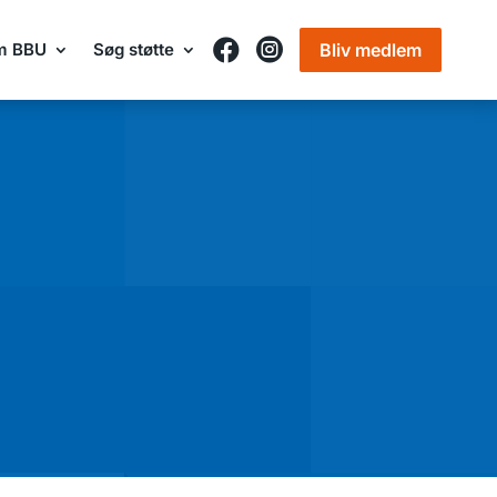


Bliv medlem
m BBU
Søg støtte