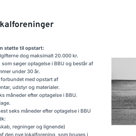
lokalforeninger
støtte til opstart:
gifterne dog maksimalt 20.000 kr.
ng, som søger optagelse i BBU og består af
mmer under 30 år.
 forbundet med opstart af
ntar, udstyr og materialer.
ks måneder efter optagelse i BBU.
dage.
enest seks måneder efter optagelse i BBU
dk
:
skab, regninger og lignende)
 af den nye lokalforening, som bruges i