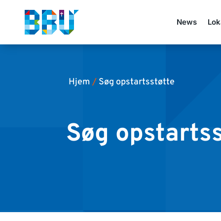
News
Lok
Hjem
/
Søg opstartsstøtte
Søg opstarts