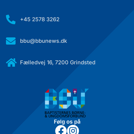

+45 2578 3262

bbu@bbunews.dk

Fælledvej 16, 7200 Grindsted
Følg os på

