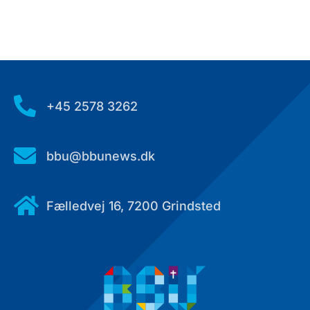

+45 2578 3262

bbu@bbunews.dk

Fælledvej 16, 7200 Grindsted