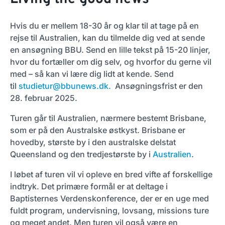
Hvis du er mellem 18-30 år og klar til at tage på en
rejse til Australien, kan du tilmelde dig ved at sende
en ansøgning BBU.
Send en lille tekst på 15-20 linjer,
hvor du fortæller om dig selv, og hvorfor du gerne vil
med – så kan vi lære dig lidt at kende. Send
til
studietur@bbunews.dk
.
Ansøgningsfrist er den
28. februar 2025.
Turen går til Australien, nærmere bestemt Brisbane,
som er på den Australske østkyst. Brisbane er
hovedby, største by i den australske delstat
Queensland og den tredjestørste by i
Australien
.
I løbet af turen vil vi opleve en bred vifte af forskellige
indtryk. Det primære formål er at deltage i
Baptisternes Verdenskonference, der er en uge med
fuldt program, undervisning, lovsang, missions ture
og meget andet. Men turen vil også være en