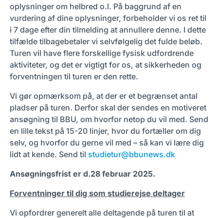
oplysninger om helbred o.l. På baggrund af en
vurdering af dine oplysninger, forbeholder vi os ret til
i 7 dage efter din tilmelding at annullere denne. I dette
tilfælde tilbagebetaler vi selvfølgelig det fulde beløb.
Turen vil have flere forskellige fysisk udfordrende
aktiviteter, og det er vigtigt for os, at sikkerheden og
forventningen til turen er den rette.
Vi gør opmærksom på, at der er et begrænset antal
pladser på turen. Derfor skal der sendes en motiveret
ansøgning til BBU, om hvorfor netop du vil med.
Send
en lille tekst på 15-20 linjer, hvor du fortæller om dig
selv, og hvorfor du gerne vil med – så kan vi lære dig
lidt at kende. Send til
studietur@bbunews.dk
Ansøgningsfrist er d.28 februar 2025.
Forventninger til dig som studierejse deltager
Vi opfordrer generelt alle deltagende på turen til at