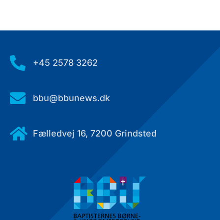

+45 2578 3262

bbu@bbunews.dk

Fælledvej 16, 7200 Grindsted