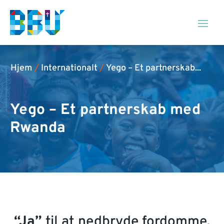
Hjem
/
Internationalt
/
Yego – Et partnerskab...
Yego – Et partnerskab med
Rwanda
“Ja”
til at nedbryde fordomme.