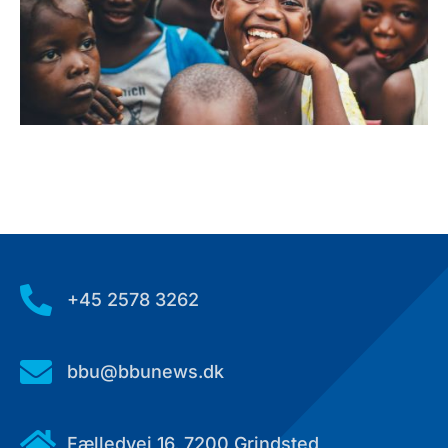

+45 2578 3262

bbu@bbunews.dk

Fælledvej 16, 7200 Grindsted