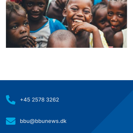

+45 2578 3262

bbu@bbunews.dk